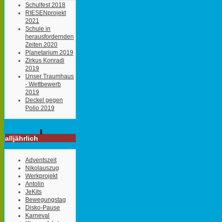
Schulfest 2018
RIESENprojekt
2021
Schule in
herausfordernden
Zeiten 2020
Planetarium 2019
Zirkus Konradi
2019
Unser Traumhaus
- Wettbewerb
2019
Deckel gegen
Polio 2019
alljährlich
Adventszeit
Nikolauszug
Werkprojekt
Antolin
JeKits
Bewegungstag
Disko-Pause
Karneval