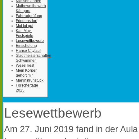
Klassenfahrten
Mathewettbewerb
Känguru
Fahrradprüfung
Friedensdorf
Mut tut gut
Karl May-
Festspiele
Lesewettbewerb
Einschulung
Hanse Citylauf
Stadtmeisterschaften
Schwimmen
Wesel liest
Mein Körper
gehört mir
Martinsfrühstück
Forschertage
2025
Lesewettbewerb
Am 27. Juni 2019 fand in der Aula