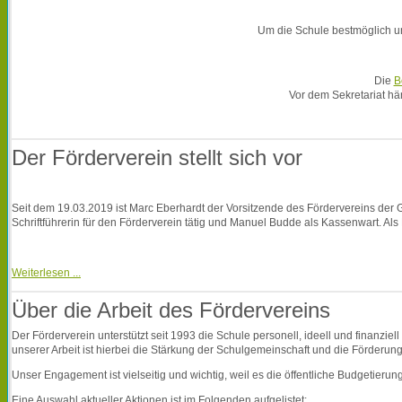
Um die Schule bestmöglich unt
Die
B
Vor dem Sekretariat hän
Der Förderverein stellt sich vor
Seit dem 19.03.2019 ist Marc Eberhardt der Vorsitzende des Fördervereins der G
Schriftführerin für den Förderverein tätig und Manuel Budde als Kassenwart. Als
Weiterlesen ...
Über die Arbeit des Fördervereins
Der Förderverein unterstützt seit 1993 die Schule personell, ideell und finanzi
unserer Arbeit ist hierbei die Stärkung der Schulgemeinschaft und die Förderun
Unser Engagement ist vielseitig und wichtig, weil es die öffentliche Budgetierun
Eine Auswahl aktueller Aktionen ist im Folgenden aufgelistet: