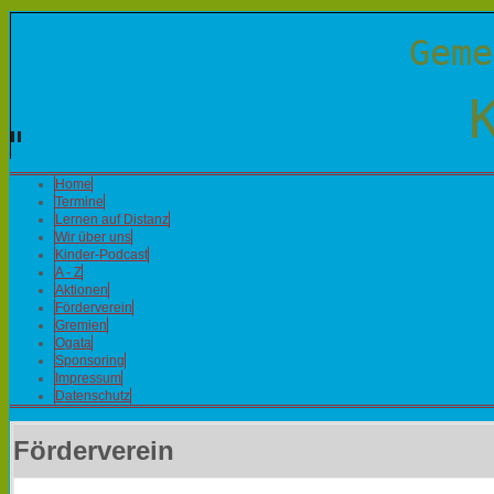
Geme
Home
Termine
Lernen auf Distanz
Wir über uns
Kinder-Podcast
A - Z
Aktionen
Förderverein
Gremien
Ogata
Sponsoring
Impressum
Datenschutz
Förderverein