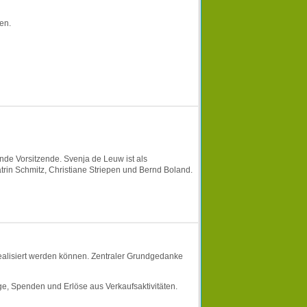
en.
nde Vorsitzende. Svenja de Leuw ist als
Katrin Schmitz, Christiane Striepen und Bernd Boland.
 realisiert werden können. Zentraler Grundgedanke
äge, Spenden und Erlöse aus Verkaufsaktivitäten.