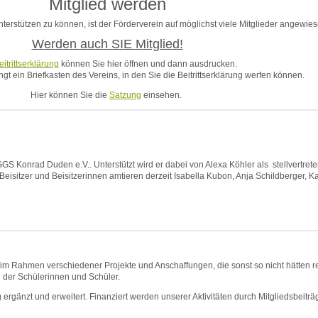
Mitglied werden
erstützen zu können, ist der Förderverein auf möglichst viele Mitglieder angewies
Werden auch SIE Mitglied!
eitrittserklärung
können Sie hier öffnen und dann ausdrucken.
gt ein Briefkasten des Vereins, in den Sie die Beitrittserklärung werfen können.
Hier können Sie die
Satzung
einsehen.
GS Konrad Duden e.V.. Unterstützt wird er dabei von Alexa Köhler als stellvertrete
 Beisitzer und Beisitzerinnen amtieren derzeit Isabella Kubon, Anja Schildberger, 
ell im Rahmen verschiedener Projekte und Anschaffungen, die sonst so nicht hätten
g der Schülerinnen und Schüler.
g ergänzt und erweitert. Finanziert werden unserer Aktivitäten durch Mitgliedsbeitr